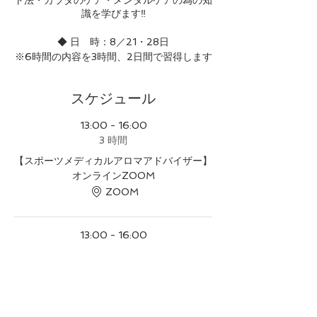
ト法・カラダのケア・メンタルケアの為の知
識を学びます‼️
◆ 日 時：8／21・28日
※6時間の内容を3時間、2日間で習得します
◆ 費 用 ：¥66,000(教材費テキスト代
込み）◆受講証発行
スケジュール
◆ 受講資格：IMAS会員及びスポーツメディ
カルアロマセルフケアコース受講済みの方
◆ 申込方法：下記のHPスケジュールのフォ
13:00 - 16:00
ームよりお願いします。こちらから↓↓↓
3 時間
https://www.myaromaschool2.com/sched
【スポーツメディカルアロマアドバイザー】
ule_WIX.asp?showyes=YES&cdid=2079
オンラインZOOM
ZOOM
《コース内容》
パフォーマンス向上の為に必要な
心と身体のバランスに必要な生活習慣と精油
13:00 - 16:00
体の動く仕組み筋肉について
3 時間
スポーツで疲れた身体へのトリートメントの
仕方
【スポーツメディカルアロマアドバイザー】
緊張感やプレッシャーなどのストレス緩和
オンラインZOOM
精神力やメンタル向上サポートに有効的な精
ZOOM
油