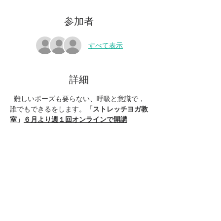
参加者
すべて表示
詳細
  難しいポーズも要らない、呼吸と意識で，
誰でもできる
を
します。
「ストレッチヨガ教
室」
６月より週１回オンラインで開講
＊運動不足
＊身体が固い
＊体幹を鍛えたい
＊左右バランスが悪い
＊腰痛・肩・腕が痛い
続きを読む >>
このイベントをシェア