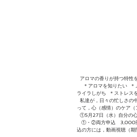
  アロマの香りが持つ特性
　 ＊アロマを知りたい  
ライラしがち  ＊ストレスを
  私達が，日々の忙しさの
って，心（感情）のケア（
  ①5月27日（水）自分の
   ①・②両方申込　3,000円 (済) ①のみ申込　2,000円 (済 ②のみ申込　2,000円  講座資料・教材オイル付  ※申
込の方には，動画視聴（期